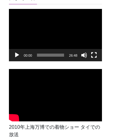
動
画
プ
レ
ー
ヤ
00:00
26:48
ー
2010年上海万博での着物ショー タイでの
放送