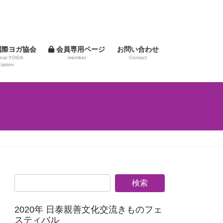
国際ヨガ協会
会員専用ページ
お問い合わせ
ional YOGA
member
Contact
iation
2020年 日泰親善文化交流きものフェ
スティバル