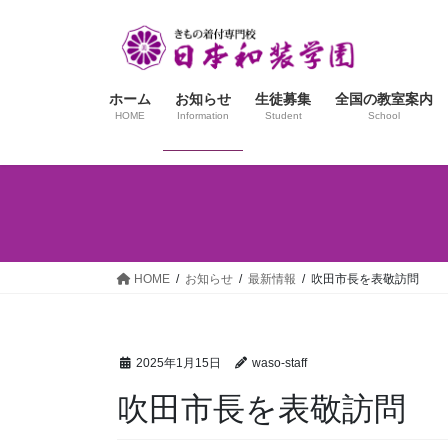
コ
ナ
ン
ビ
テ
ゲ
ン
ー
ホーム
お知らせ
生徒募集
全国の教室案内
ツ
シ
HOME
Information
Student
School
へ
ョ
ス
ン
キ
に
ッ
移
プ
動
HOME
お知らせ
最新情報
吹田市長を表敬訪問
2025年1月15日
waso-staff
吹田市長を表敬訪問