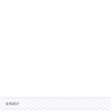
〒564-0051
大阪府吹田市豊津町 8-7
TEL 06-6337-3071
FAX 06-6337-3073
このサイトはreCAPTCHAによって保護されており、Googleの
プライバ
シーポリシー
と
利用規約
が適用されます。
MENU
HOME
お知らせ
学園案内
会長紹介